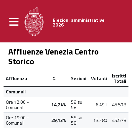
Elezioni amministrative
2026
Affluenze Venezia Centro
Storico
Iscritti
Affluenza
%
Sezioni
Votanti
Totali
Comunali
Ore 12:00 -
58 su
14,24%
6.491
45.578
Comunali
58
Ore 19:00 -
58 su
29,13%
13.280
45.578
Comunali
58