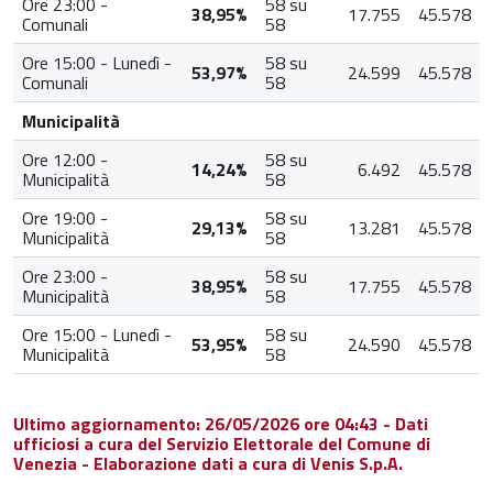
Ore 23:00 -
58 su
38,95%
17.755
45.578
Comunali
58
Ore 15:00 - Lunedì -
58 su
53,97%
24.599
45.578
Comunali
58
Municipalità
Ore 12:00 -
58 su
14,24%
6.492
45.578
Municipalità
58
Ore 19:00 -
58 su
29,13%
13.281
45.578
Municipalità
58
Ore 23:00 -
58 su
38,95%
17.755
45.578
Municipalità
58
Ore 15:00 - Lunedì -
58 su
53,95%
24.590
45.578
Municipalità
58
Ultimo aggiornamento: 26/05/2026 ore 04:43 - Dati
ufficiosi a cura del Servizio Elettorale del Comune di
Venezia - Elaborazione dati a cura di Venis S.p.A.