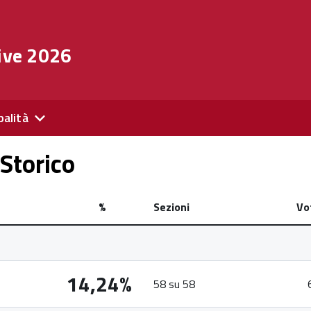
ive 2026
palità
Storico
%
Sezioni
Vo
14,24%
58 su 58