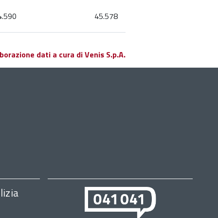
4.590
45.578
orazione dati a cura di Venis S.p.A.
lizia