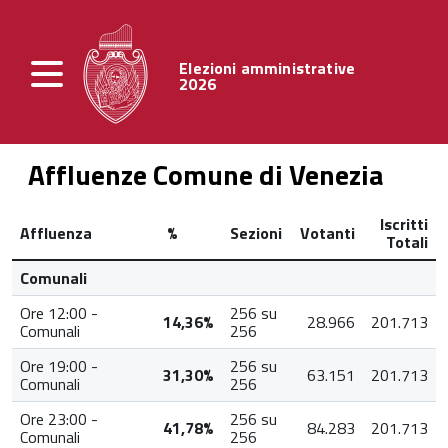
Elezioni amministrative
2026
Affluenze Comune di Venezia
Iscritti
Affluenza
%
Sezioni
Votanti
Totali
Comunali
Ore 12:00 -
256 su
14,36%
28.966
201.713
Comunali
256
Ore 19:00 -
256 su
31,30%
63.151
201.713
Comunali
256
Ore 23:00 -
256 su
41,78%
84.283
201.713
Comunali
256