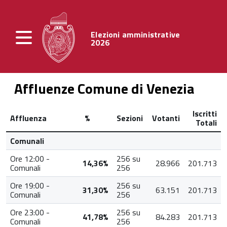
Elezioni amministrative
2026
Affluenze Comune di Venezia
Iscritti
Affluenza
%
Sezioni
Votanti
Totali
Comunali
Ore 12:00 -
256 su
14,36%
28.966
201.713
Comunali
256
Ore 19:00 -
256 su
31,30%
63.151
201.713
Comunali
256
Ore 23:00 -
256 su
41,78%
84.283
201.713
Comunali
256