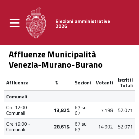
Elezioni amministrative
2026
Affluenze Municipalità
Venezia-Murano-Burano
Iscritti
Affluenza
%
Sezioni
Votanti
Totali
Comunali
Ore 12:00 -
67 su
13,82%
7.198
52.071
Comunali
67
Ore 19:00 -
67 su
28,61%
14.902
52.071
Comunali
67