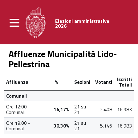
Elezioni amministrative
2026
Affluenze Municipalità Lido-
Pellestrina
Iscritti
Affluenza
%
Sezioni
Votanti
Totali
Comunali
Ore 12:00 -
21 su
14,17%
2.408
16.983
Comunali
21
Ore 19:00 -
21 su
30,30%
5.146
16.983
Comunali
21