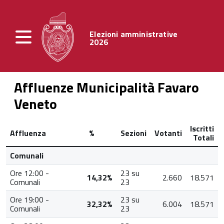
Elezioni amministrative
2026
Affluenze Municipalità Favaro
Veneto
Iscritti
Affluenza
%
Sezioni
Votanti
Totali
Comunali
Ore 12:00 -
23 su
14,32%
2.660
18.571
Comunali
23
Ore 19:00 -
23 su
32,32%
6.004
18.571
Comunali
23