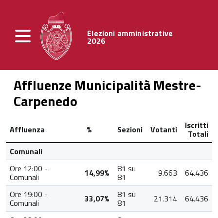
Elezioni amministrative
2026
Affluenze Municipalità Mestre-
Carpenedo
Iscritti
Affluenza
%
Sezioni
Votanti
Totali
Comunali
Ore 12:00 -
81 su
14,99%
9.663
64.436
Comunali
81
Ore 19:00 -
81 su
33,07%
21.314
64.436
Comunali
81