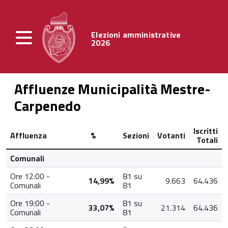
Elezioni amministrative
2026
Affluenze Municipalità Mestre-
Carpenedo
Iscritti
Affluenza
%
Sezioni
Votanti
Totali
Comunali
Ore 12:00 -
81 su
14,99%
9.663
64.436
Comunali
81
Ore 19:00 -
81 su
33,07%
21.314
64.436
Comunali
81