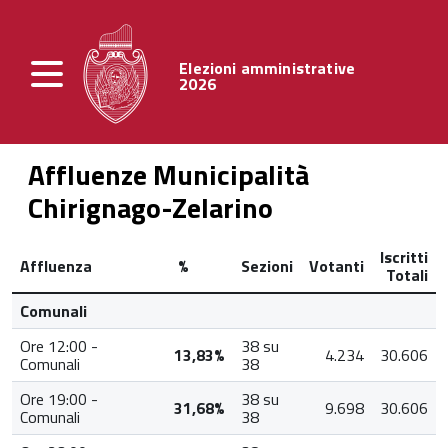
Elezioni amministrative
2026
Affluenze Municipalità
Chirignago-Zelarino
Iscritti
Affluenza
%
Sezioni
Votanti
Totali
Comunali
Ore 12:00 -
38 su
13,83%
4.234
30.606
Comunali
38
Ore 19:00 -
38 su
31,68%
9.698
30.606
Comunali
38