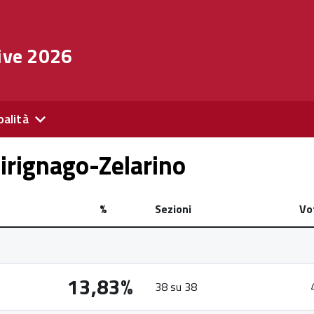
ive 2026
palità
irignago-Zelarino
%
Sezioni
Vo
13,83%
38 su 38