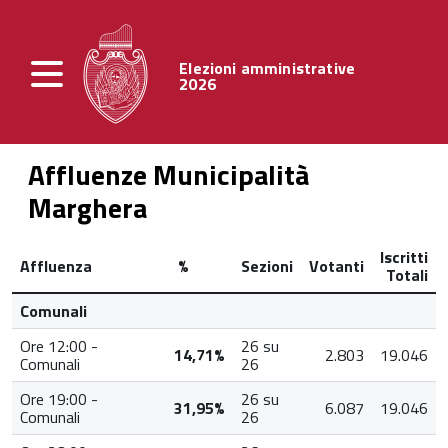
Elezioni amministrative
2026
Affluenze Municipalità
Marghera
Iscritti
Affluenza
%
Sezioni
Votanti
Totali
Comunali
Ore 12:00 -
26 su
14,71%
2.803
19.046
Comunali
26
Ore 19:00 -
26 su
31,95%
6.087
19.046
Comunali
26