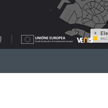
Ele
X
BAZ