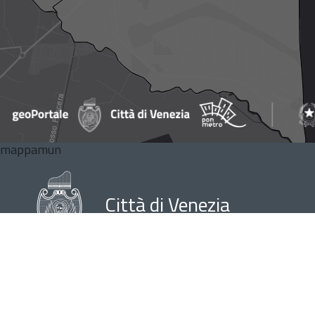
mappamun
Città di Venezia
Recapiti e contatti