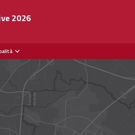
ive 2026
palità