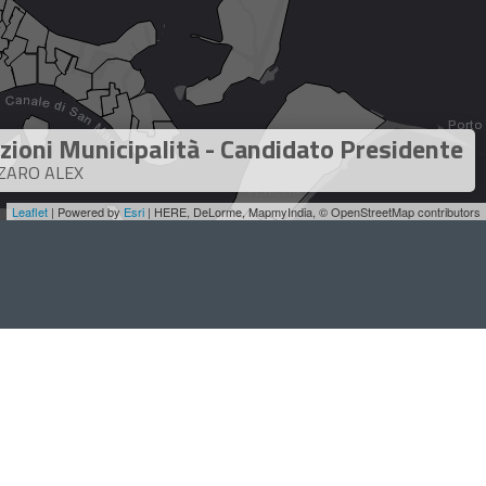
zioni Municipalità - Candidato Presidente
ZARO ALEX
Leaflet
| Powered by
Esri
|
HERE, DeLorme, MapmyIndia, © OpenStreetMap contributors