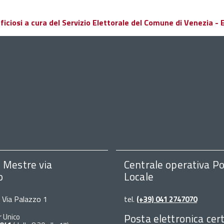
ciosi a cura del Servizio Elettorale del Comune di Venezia - El
i Mestre via
Centrale operativa Po
o
Locale
, Via Palazzo 1
tel.
(+39) 041 2747070
Posta elettronica cert
r Unico