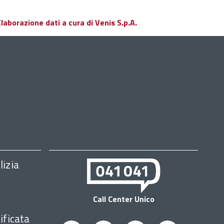
aborazione dati a cura di Venis S.p.A.
lizia
Call Center Unico
ificata