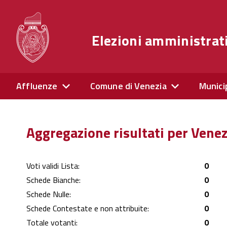
Elezioni amministrat
Affluenze
Comune di Venezia
Munici
Aggregazione risultati per Vene
Voti validi Lista:
0
Schede Bianche:
0
Schede Nulle:
0
Schede Contestate e non attribuite:
0
Totale votanti:
0