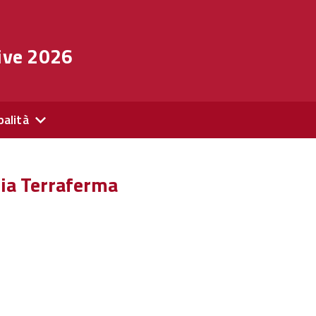
ive 2026
palità
zia Terraferma