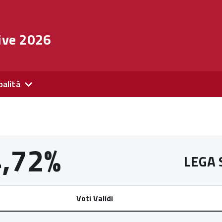
ive 2026
palità
4,72%
LEGA 
Voti Validi