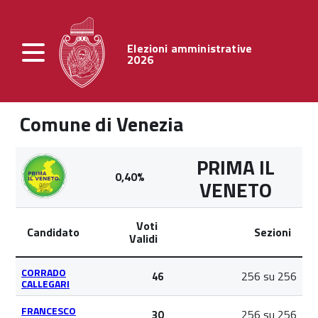
Elezioni amministrative
2026
Comune di Venezia
PRIMA IL
0,40%
VENETO
Voti
Candidato
Sezioni
Validi
CORRADO
256 su 256
46
CALLEGARI
FRANCESCO
256 su 256
30