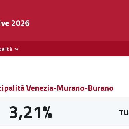
ive 2026
palità
icipalità Venezia-Murano-Burano
3,21%
TU