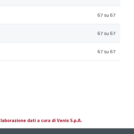
67 su 67
67 su 67
67 su 67
aborazione dati a cura di Venis S.p.A.