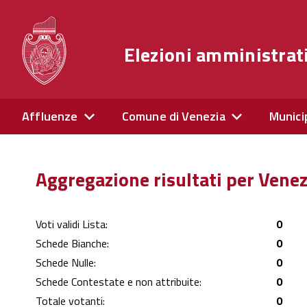
Elezioni amministrat
Affluenze
Comune di Venezia
Munici
Aggregazione risultati per Vene
Voti validi Lista:
0
Schede Bianche:
0
Schede Nulle:
0
Schede Contestate e non attribuite:
0
Totale votanti:
0