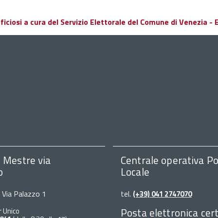
ciosi a cura del Servizio Elettorale del Comune di Venezia - El
i Mestre via
Centrale operativa Po
o
Locale
, Via Palazzo 1
tel.
(+39) 041 2747070
Posta elettronica cert
r Unico