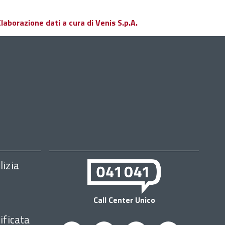
aborazione dati a cura di Venis S.p.A.
lizia
Call Center Unico
ificata