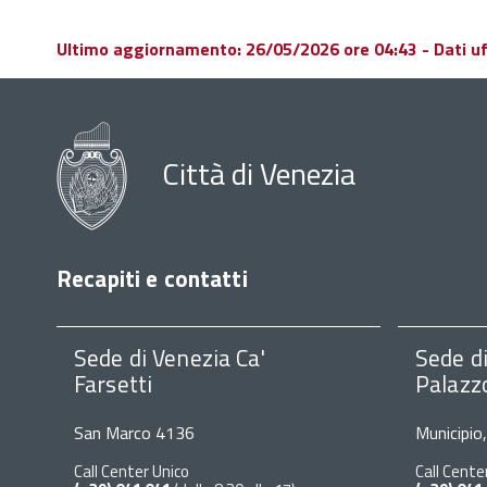
Ultimo aggiornamento: 26/05/2026 ore 04:43 - Dati uffi
Città di Venezia
Recapiti e contatti
Sede di Venezia Ca'
Sede d
Farsetti
Palazz
San Marco 4136
Municipio
Call Center Unico
Call Cente