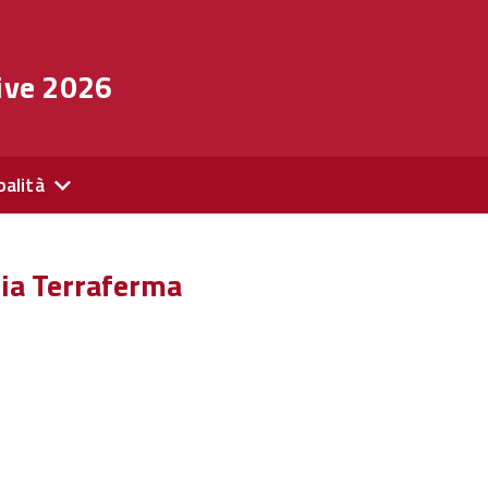
ive 2026
palità
zia Terraferma