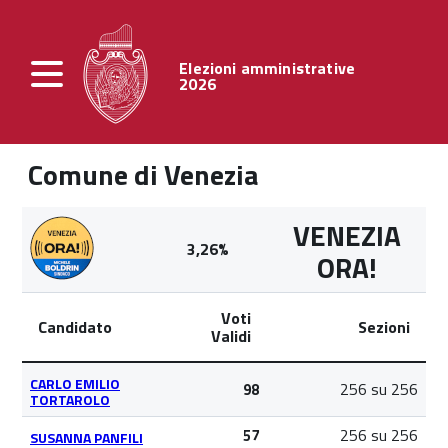
Elezioni amministrative
2026
Comune di Venezia
VENEZIA
3,26%
ORA!
Voti
Candidato
Sezioni
Validi
CARLO EMILIO
256 su 256
98
TORTAROLO
256 su 256
57
SUSANNA PANFILI