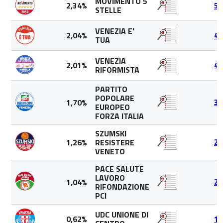
MOVIMENTO 5
2,34%
54
STELLE
VENEZIA E'
2,04%
47
TUA
VENEZIA
2,01%
46
RIFORMISTA
PARTITO
POPOLARE
1,70%
39
EUROPEO
FORZA ITALIA
SZUMSKI
1,26%
RESISTERE
29
VENETO
PACE SALUTE
LAVORO
1,04%
24
RIFONDAZIONE
PCI
UDC UNIONE DI
0,62%
14