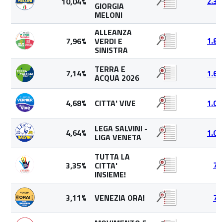
10,04%
2.31
GIORGIA
MELONI
ALLEANZA
7,96%
VERDI E
1.83
SINISTRA
TERRA E
7,14%
1.64
ACQUA 2026
4,68%
CITTA' VIVE
1.08
LEGA SALVINI -
4,64%
1.07
LIGA VENETA
TUTTA LA
3,35%
CITTA'
77
INSIEME!
3,11%
VENEZIA ORA!
71