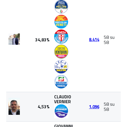
58 su
34,83%
8.414
58
CLAUDIO
VERNIER
58 su
4,53%
1.096
58
GIOVANNI