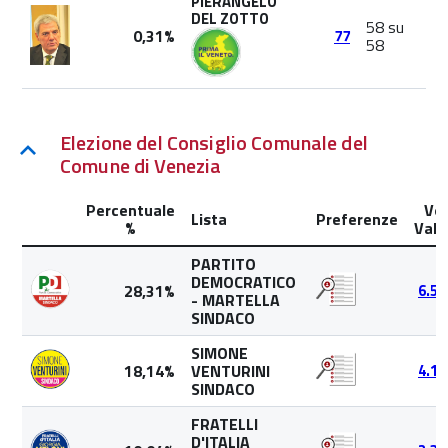
PIERANGELO
DEL ZOTTO
58 su
0,31%
77
58
Elezione del Consiglio Comunale del
Comune di Venezia
Percentuale
Vot
Lista
Preferenze
%
Valid
PARTITO
DEMOCRATICO
28,31%
6.52
- MARTELLA
SINDACO
SIMONE
18,14%
VENTURINI
4.18
SINDACO
FRATELLI
D'ITALIA