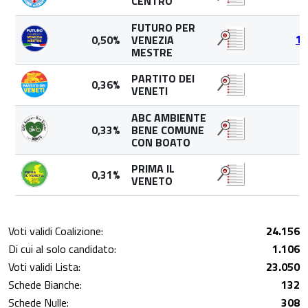
CENTRO
FUTURO PER
0,50%
VENEZIA
11
MESTRE
PARTITO DEI
0,36%
8
VENETI
ABC AMBIENTE
0,33%
BENE COMUNE
7
CON BOATO
PRIMA IL
0,31%
7
VENETO
Voti validi Coalizione:
24.156
Di cui al solo candidato:
1.106
Voti validi Lista:
23.050
Schede Bianche:
132
Schede Nulle:
308