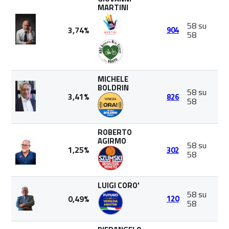
MARTINI
58 su
3,74%
904
58
MICHELE
BOLDRIN
58 su
3,41%
826
58
ROBERTO
AGIRMO
58 su
1,25%
302
58
LUIGI CORO'
58 su
0,49%
120
58