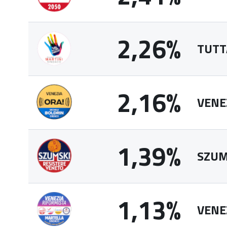
2,26%
TUTTA
2,16%
VENE
1,39%
SZUM
1,13%
VENE