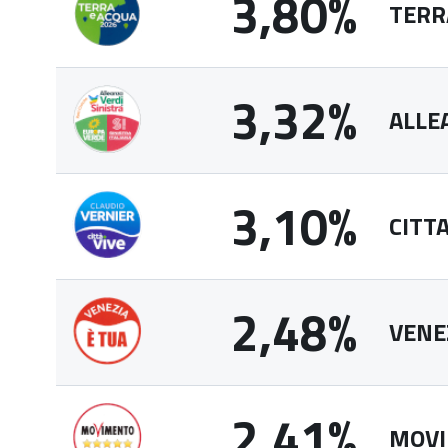
3,80%
TERR
3,32%
ALLE
3,10%
CITTA
2,48%
VENEZ
2,41%
MOVI