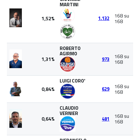
MARTINI
168 su
1,52%
1.132
168
ROBERTO
AGIRMO
168 su
1,31%
973
168
LUIGI CORO'
168 su
0,84%
629
168
CLAUDIO
VERNIER
168 su
0,64%
481
168