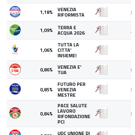
VENEZIA
1,18%
8
RIFORMISTA
TERRA E
1,09%
7
ACQUA 2026
TUTTA LA
1,06%
CITTA'
7
INSIEME!
VENEZIA E'
0,86%
6
TUA
FUTURO PER
0,85%
VENEZIA
6
MESTRE
PACE SALUTE
LAVORO
0,84%
6
RIFONDAZIONE
PCI
UDC UNIONE DI