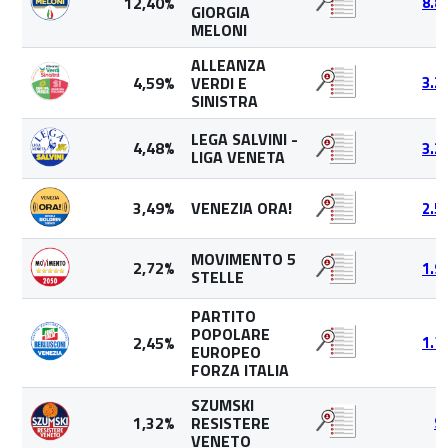
12,40%
8.8
GIORGIA
MELONI
ALLEANZA
4,59%
VERDI E
3.2
SINISTRA
LEGA SALVINI -
4,48%
3.2
LIGA VENETA
3,49%
VENEZIA ORA!
2.5
MOVIMENTO 5
2,72%
1.9
STELLE
PARTITO
POPOLARE
2,45%
1.7
EUROPEO
FORZA ITALIA
SZUMSKI
1,32%
RESISTERE
9
VENETO