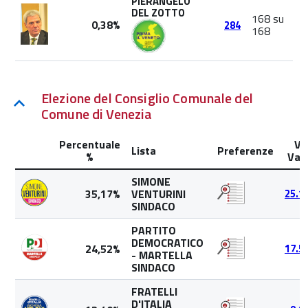
PIERANGELO
DEL ZOTTO
168 su
0,38%
284
168
Elezione del Consiglio Comunale del
Comune di Venezia
Percentuale
Vo
Lista
Preferenze
%
Vali
SIMONE
35,17%
VENTURINI
25.1
SINDACO
PARTITO
DEMOCRATICO
24,52%
17.5
- MARTELLA
SINDACO
FRATELLI
D'ITALIA