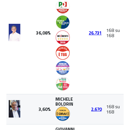
168 su
36,08%
26.731
168
MICHELE
BOLDRIN
168 su
3,60%
2.670
168
GIOVANNI