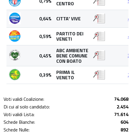
0,79%
5
CENTRO
0,64%
CITTA' VIVE
4
PARTITO DEI
0,59%
4
VENETI
ABC AMBIENTE
0,45%
BENE COMUNE
3
CON BOATO
PRIMA IL
0,39%
2
VENETO
Voti validi Coalizione:
74.068
Di cui al solo candidato:
2.454
Voti validi Lista:
71.614
Schede Bianche:
604
Schede Nulle:
892