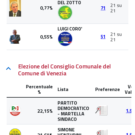
DEL ZOTTO
21 su
0,77%
71
21
LUIGI CORO'
21 su
0,55%
51
21
Elezione del Consiglio Comunale del
Comune di Venezia
Percentuale
Vot
Lista
Preferenze
%
Valid
PARTITO
DEMOCRATICO
22,15%
1.96
- MARTELLA
SINDACO
SIMONE
1.91