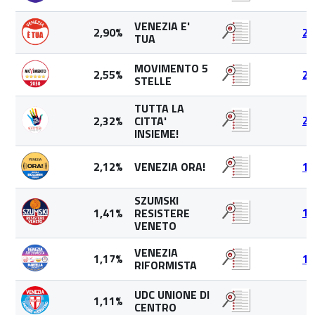
VENEZIA E'
2,90%
25
TUA
MOVIMENTO 5
2,55%
22
STELLE
TUTTA LA
2,32%
CITTA'
20
INSIEME!
2,12%
VENEZIA ORA!
18
SZUMSKI
1,41%
RESISTERE
12
VENETO
VENEZIA
1,17%
10
RIFORMISTA
UDC UNIONE DI
1,11%
9
CENTRO