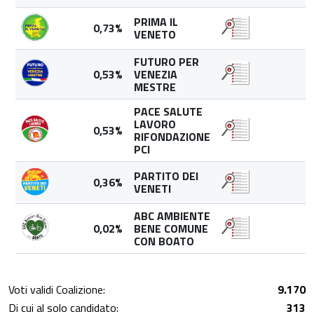
PRIMA IL
0,73%
6
VENETO
FUTURO PER
0,53%
VENEZIA
4
MESTRE
PACE SALUTE
LAVORO
0,53%
4
RIFONDAZIONE
PCI
PARTITO DEI
0,36%
3
VENETI
ABC AMBIENTE
0,02%
BENE COMUNE
CON BOATO
Voti validi Coalizione:
9.170
Di cui al solo candidato:
313