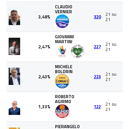
CLAUDIO
VERNIER
21 su
3,48%
320
21
GIOVANNI
MARTINI
21 su
2,47%
227
21
MICHELE
BOLDRIN
21 su
2,43%
223
21
ROBERTO
AGIRMO
21 su
1,33%
122
21
PIERANGELO