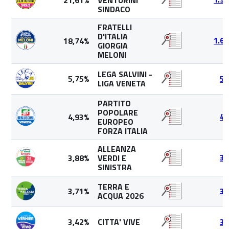
21,61%
VENTURINI
SINDACO
FRATELLI
D'ITALIA
18,74%
1.66
GIORGIA
MELONI
LEGA SALVINI -
5,75%
51
LIGA VENETA
PARTITO
POPOLARE
4,93%
43
EUROPEO
FORZA ITALIA
ALLEANZA
3,88%
VERDI E
34
SINISTRA
TERRA E
3,71%
32
ACQUA 2026
3,42%
CITTA' VIVE
30