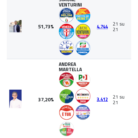
VENTURINI
21 su
51,73%
4.744
21
ANDREA
MARTELLA
21 su
37,20%
3.412
21