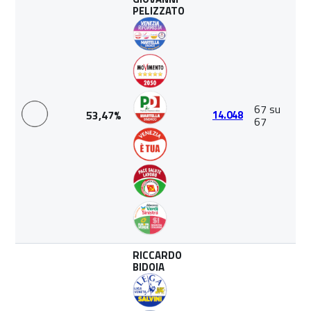
PELIZZATO
67 su
53,47%
14.048
67
RICCARDO
BIDOIA