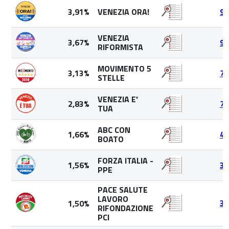
3,91%
VENEZIA ORA!
98
VENEZIA
3,67%
92
RIFORMISTA
MOVIMENTO 5
3,13%
78
STELLE
VENEZIA E'
2,83%
71
TUA
ABC CON
1,66%
41
BOATO
FORZA ITALIA -
1,56%
39
PPE
PACE SALUTE
LAVORO
1,50%
37
RIFONDAZIONE
PCI