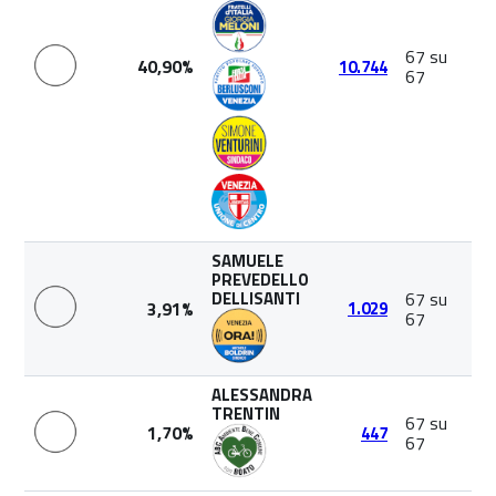
67 su
40,90%
10.744
67
SAMUELE
PREVEDELLO
DELLISANTI
67 su
3,91%
1.029
67
ALESSANDRA
TRENTIN
67 su
1,70%
447
67