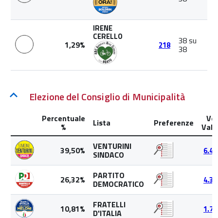
IRENE
CERELLO
38 su
1,29%
218
38
Elezione del Consiglio di Municipalità
Percentuale
Vot
Lista
Preferenze
%
Valid
VENTURINI
39,50%
6.45
SINDACO
PARTITO
26,32%
4.30
DEMOCRATICO
FRATELLI
10,81%
1.76
D'ITALIA