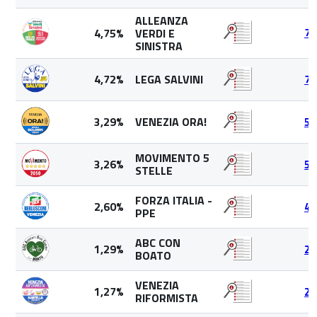
ALLEANZA
4,75%
VERDI E
77
SINISTRA
4,72%
LEGA SALVINI
77
3,29%
VENEZIA ORA!
53
MOVIMENTO 5
3,26%
53
STELLE
FORZA ITALIA -
2,60%
42
PPE
ABC CON
1,29%
21
BOATO
VENEZIA
1,27%
20
RIFORMISTA