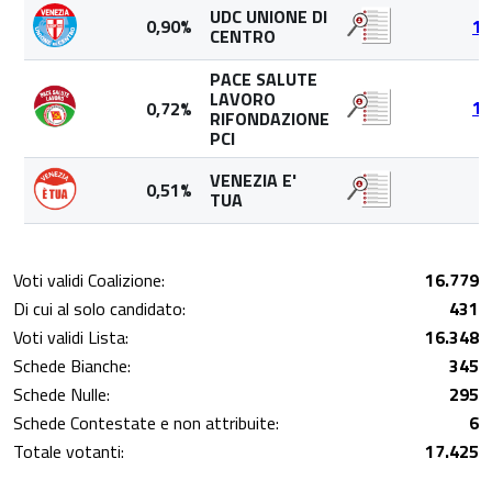
UDC UNIONE DI
0,90%
14
CENTRO
PACE SALUTE
LAVORO
0,72%
11
RIFONDAZIONE
PCI
VENEZIA E'
0,51%
8
TUA
Voti validi Coalizione:
16.779
Di cui al solo candidato:
431
Voti validi Lista:
16.348
Schede Bianche:
345
Schede Nulle:
295
Schede Contestate e non attribuite:
6
Totale votanti:
17.425