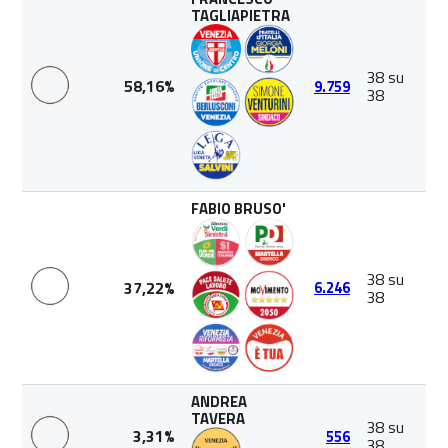
TAGLIAPIETRA
38 su
58,16%
9.759
38
FABIO BRUSO'
38 su
37,22%
6.246
38
ANDREA
TAVERA
38 su
3,31%
556
38