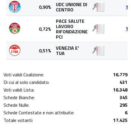
UDC UNIONE DI
0,90%
14
CENTRO
PACE SALUTE
LAVORO
0,72%
11
RIFONDAZIONE
PCI
VENEZIA E'
0,51%
8
TUA
Voti validi Coalizione:
16.779
Di cui al solo candidato:
431
Voti validi Lista:
16.348
Schede Bianche:
345
Schede Nulle:
295
Schede Contestate e non attribuite:
6
Totale votanti:
17.425