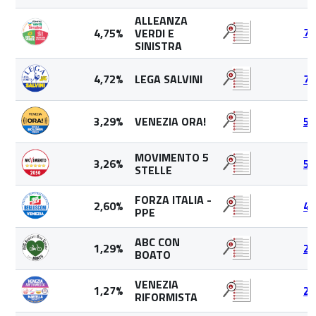
ALLEANZA
4,75%
VERDI E
77
SINISTRA
4,72%
LEGA SALVINI
77
3,29%
VENEZIA ORA!
53
MOVIMENTO 5
3,26%
53
STELLE
FORZA ITALIA -
2,60%
42
PPE
ABC CON
1,29%
21
BOATO
VENEZIA
1,27%
20
RIFORMISTA