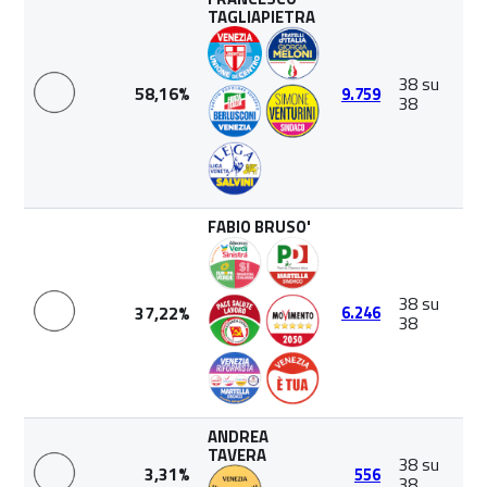
TAGLIAPIETRA
38 su
58,16%
9.759
38
FABIO BRUSO'
38 su
37,22%
6.246
38
ANDREA
TAVERA
38 su
3,31%
556
38