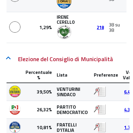
IRENE
CERELLO
38 su
1,29%
218
38
Elezione del Consiglio di Municipalità
Percentuale
Vot
Lista
Preferenze
%
Valid
VENTURINI
39,50%
6.45
SINDACO
PARTITO
26,32%
4.30
DEMOCRATICO
FRATELLI
10,81%
1.76
D'ITALIA