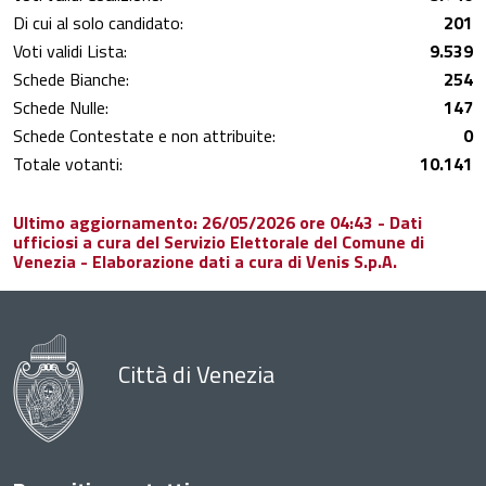
Di cui al solo candidato:
201
Voti validi Lista:
9.539
Schede Bianche:
254
Schede Nulle:
147
Schede Contestate e non attribuite:
0
Totale votanti:
10.141
Ultimo aggiornamento: 26/05/2026 ore 04:43 - Dati
ufficiosi a cura del Servizio Elettorale del Comune di
Venezia - Elaborazione dati a cura di Venis S.p.A.
Città di Venezia