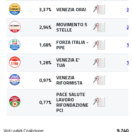
3,37%
VENEZIA ORA!
32
MOVIMENTO 5
2,94%
28
STELLE
FORZA ITALIA -
1,68%
16
PPE
VENEZIA E'
1,28%
12
TUA
VENEZIA
0,97%
9
RIFORMISTA
PACE SALUTE
LAVORO
0,77%
7
RIFONDAZIONE
PCI
Voti validi Coalizione:
9.740