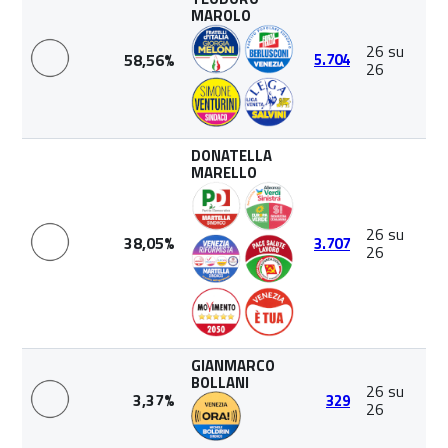
MAROLO
26 su
58,56%
5.704
26
DONATELLA
MARELLO
26 su
38,05%
3.707
26
GIANMARCO
BOLLANI
26 su
3,37%
329
26