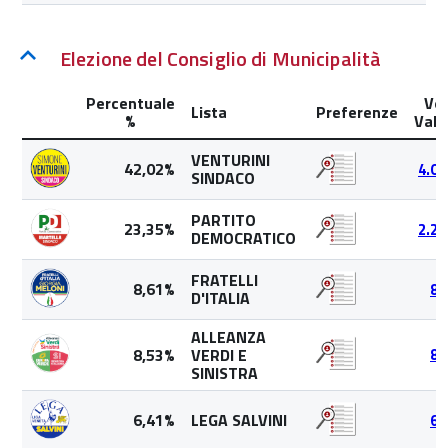
Elezione del Consiglio di Municipalità
Percentuale
Vot
Lista
Preferenze
%
Valid
VENTURINI
42,02%
4.00
SINDACO
PARTITO
23,35%
2.22
DEMOCRATICO
FRATELLI
8,61%
82
D'ITALIA
ALLEANZA
8,53%
VERDI E
81
SINISTRA
6,41%
LEGA SALVINI
61